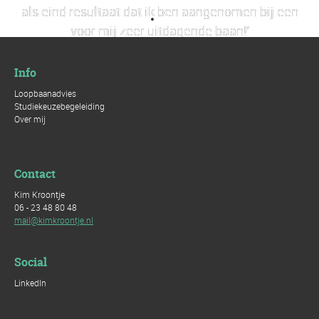
als eind resultaat dat ik ben aangenomen bij een
voor mij zeer uitdagende baan!'
Info
- Truus Nijhoff -
Loopbaanadvies
Studiekeuzebegeleiding
Over mij
Contact
Kim Kroontje
06 - 23 48 80 48
mail@kimkroontje.nl
Social
LinkedIn