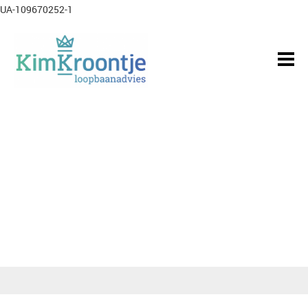
UA-109670252-1
Loopbaanadviseur •
Studiekeuzebegeleider
Outplacementadviseur •
Sollicitatietrainer