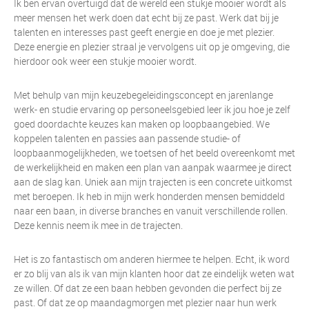
Ik ben ervan overtuigd dat de wereld een stukje mooier wordt als
meer mensen het werk doen dat echt bij ze past. Werk dat bij je
talenten en interesses past geeft energie en doe je met plezier.
Deze energie en plezier straal je vervolgens uit op je omgeving, die
hierdoor ook weer een stukje mooier wordt.
Met behulp van mijn keuzebegeleidingsconcept en jarenlange
werk- en studie ervaring op personeelsgebied leer ik jou hoe je zelf
goed doordachte keuzes kan maken op loopbaangebied. We
koppelen talenten en passies aan passende studie- of
loopbaanmogelijkheden, we toetsen of het beeld overeenkomt met
de werkelijkheid en maken een plan van aanpak waarmee je direct
aan de slag kan. Uniek aan mijn trajecten is een concrete uitkomst
met beroepen. Ik heb in mijn werk honderden mensen bemiddeld
naar een baan, in diverse branches en vanuit verschillende rollen.
Deze kennis neem ik mee in de trajecten.
Het is zo fantastisch om anderen hiermee te helpen. Echt, ik word
er zo blij van als ik van mijn klanten hoor dat ze eindelijk weten wat
ze willen. Of dat ze een baan hebben gevonden die perfect bij ze
past. Of dat ze op maandagmorgen met plezier naar hun werk